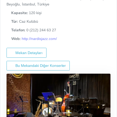
Beyoğlu, İstanbul, Türkiye
Kapasite:
120 kişi
Tür:
Caz Kulübü
Telefon:
0 (212) 244 63 27
Web:
http://nardisjazz.com/
Mekan Detayları
Bu Mekandaki Diğer Konserler