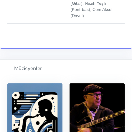
(Gitar), Nezih Yeşilnil
(Kontrbas), Cem Aksel
(Davul)
Müzisyenler