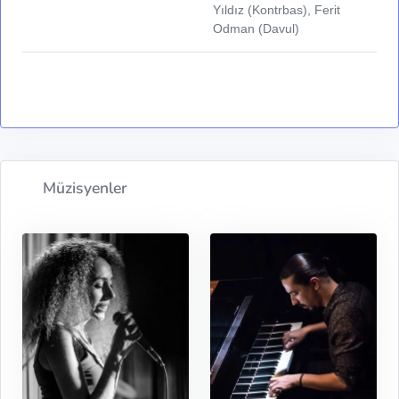
Yıldız (Kontrbas), Ferit
Odman (Davul)
Müzisyenler