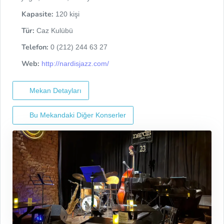
Kapasite:
120 kişi
Tür:
Caz Kulübü
Telefon:
0 (212) 244 63 27
Web:
http://nardisjazz.com/
Mekan Detayları
Bu Mekandaki Diğer Konserler