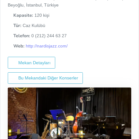
Beyoğlu, İstanbul, Türkiye
Kapasite:
120 kişi
Tür:
Caz Kulübü
Telefon:
0 (212) 244 63 27
Web:
http://nardisjazz.com/
Mekan Detayları
Bu Mekandaki Diğer Konserler