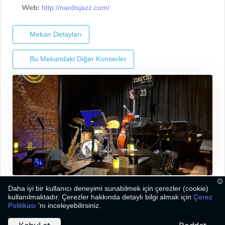
Web:
http://nardisjazz.com/
Mekan Detayları
Bu Mekandaki Diğer Konserler
Daha iyi bir kullanıcı deneyimi sunabilmek için çerezler (cookie)
kullanılmaktadır. Çerezler hakkında detaylı bilgi almak için
Çerez
Politikası
'nı inceleyebilirsiniz.
2026
©
Bizim Caz