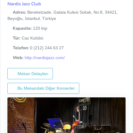
Nardis Jazz Club
Adres:
Bereketzade, Galata Kulesi Sokak, No:8, 34421,
Beyoğlu, İstanbul, Türkiye
Kapasite:
120 kişi
Tür:
Caz Kulübü
Telefon:
0 (212) 244 63 27
Web:
http://nardisjazz.com/
Mekan Detayları
Bu Mekandaki Diğer Konserler