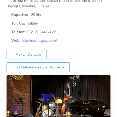
Adres:
Bereketzade, Galata Kulesi Sokak, No:8, 34421,
Beyoğlu, İstanbul, Türkiye
Kapasite:
120 kişi
Tür:
Caz Kulübü
Telefon:
0 (212) 244 63 27
Web:
http://nardisjazz.com/
Mekan Detayları
Bu Mekandaki Diğer Konserler