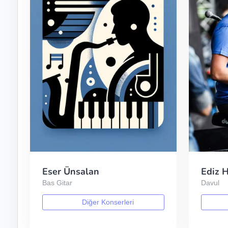
Eser Ünsalan
Ediz H
Bas Gitar
Davul
Diğer Konserleri