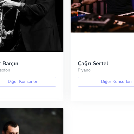
r Barçın
Çağrı Sertel
ksofon
Piyano
Diğer Konserleri
Diğer Konserleri