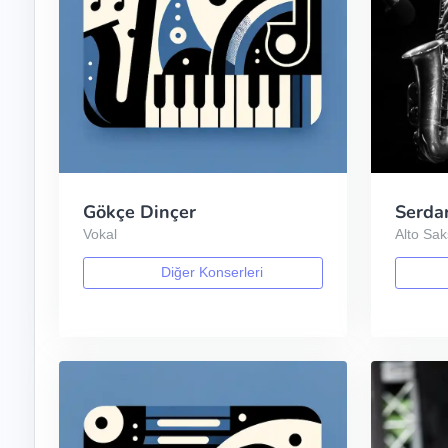
Gökçe Dinçer
Serda
Vokal
Alto Sa
Diğer Konserleri