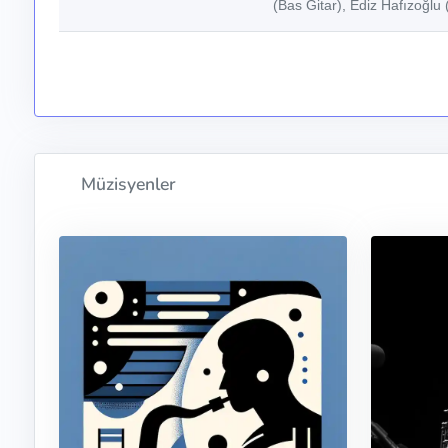
(Bas Gitar), Ediz Hafızoğlu 
Müzisyenler