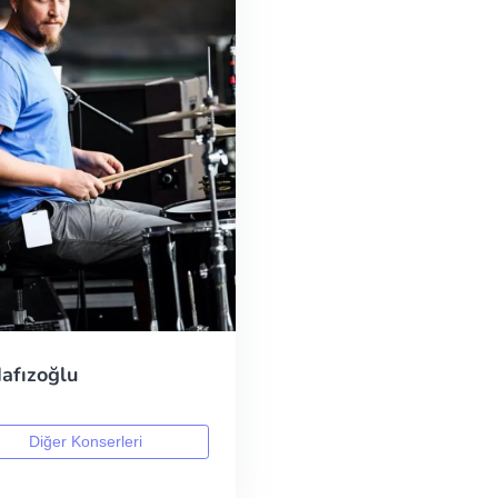
afızoğlu
Diğer Konserleri