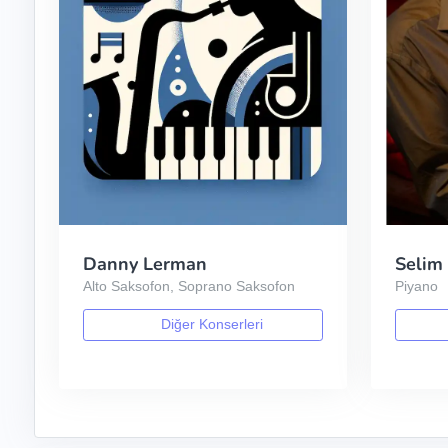
Danny Lerman
Selim
Alto Saksofon, Soprano Saksofon
Piyano
Diğer Konserleri