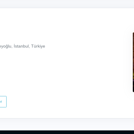
yoğlu, İstanbul, Türkiye
r