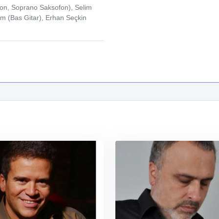
on, Soprano Saksofon), Selim
m (Bas Gitar), Erhan Seçkin