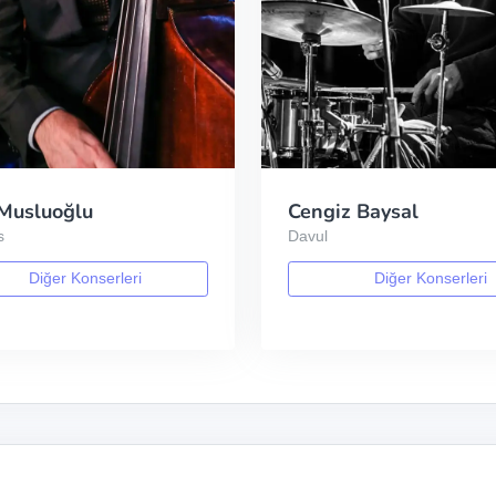
Musluoğlu
Cengiz Baysal
s
Davul
Diğer Konserleri
Diğer Konserleri