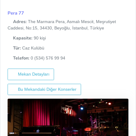
Pera 77
Adres:
The Marmara Pera, Asmalı Mescit, Meşrutiyet
Caddesi, No:15, 34430, Beyoğlu, İstanbul, Türkiye
Kapasite:
90 kişi
Tür:
Caz Kulübü
Telefon:
0 (534) 576 99 94
Mekan Detayları
Bu Mekandaki Diğer Konserler