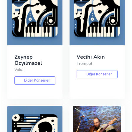
Zeynep
Vecihi Akın
Özyılmazel
Trompet
Vokal
Diğer Konserleri
Diğer Konserleri