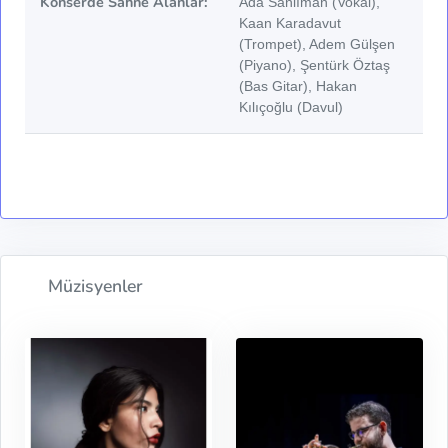
Konserde Sahne Alanlar:
Ada Sanlıman (Vokal),
Kaan Karadavut
(Trompet), Adem Gülşen
(Piyano), Şentürk Öztaş
(Bas Gitar), Hakan
Kılıçoğlu (Davul)
Müzisyenler