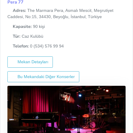
Pera 77
Adres:
The Marmara Pera, Asmalı Mescit, Meşrutiyet
Caddesi, No:15, 34430, Beyoğlu, İstanbul, Türkiye
Kapasite:
90 kişi
Tür:
Caz Kulübü
Telefon:
0 (534) 576 99 94
Mekan Detayları
Bu Mekandaki Diğer Konserler