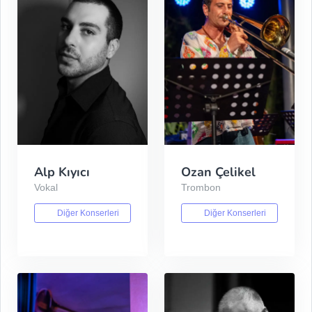
Alp Kıyıcı
Ozan Çelikel
Vokal
Trombon
Diğer Konserleri
Diğer Konserleri