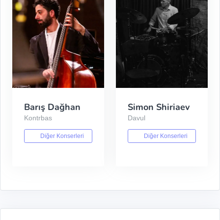
Barış Dağhan
Simon Shiriaev
Kontrbas
Davul
Diğer Konserleri
Diğer Konserleri