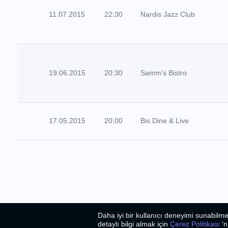
11.07.2015
22:30
Nardis Jazz Club
19.06.2015
20:30
Samm's Bistro
17.05.2015
20:00
Bis Dine & Live
Daha iyi bir kullanıcı deneyimi sunabilme
2026
©
Bizim Caz
detaylı bilgi almak için
Çerez Politikası
'n