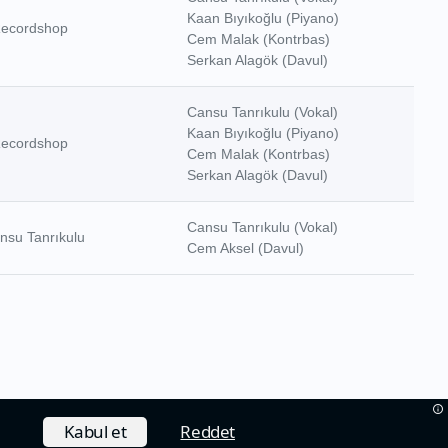
Kaan Bıyıkoğlu (Piyano)
Recordshop
Cem Malak (Kontrbas)
Serkan Alagök (Davul)
Cansu Tanrıkulu (Vokal)
Kaan Bıyıkoğlu (Piyano)
Recordshop
Cem Malak (Kontrbas)
Serkan Alagök (Davul)
Cansu Tanrıkulu (Vokal)
nsu Tanrıkulu
Cem Aksel (Davul)
Kabul et
Reddet
Hakkımızda
Çerez Politikası
İletişim