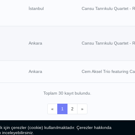
İstanbul
Cansu Tanrıkulu Quartet - 
Ankara
Cansu Tanrıkulu Quartet - 
Ankara
Cem Aksel Trio featuring Ca
Toplam 30 kayıt bulundu.
«
1
2
»
k için çerezler (cookie) kullanılmaktadır. Çerezler hakkında
ı inceleyebilirsiniz.