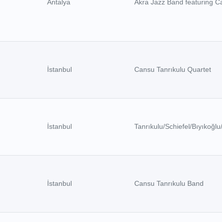
Antalya
Akra Jazz Band featuring C
İstanbul
Cansu Tanrıkulu Quartet
İstanbul
Tanrıkulu/Schiefel/Bıyıkoğl
İstanbul
Cansu Tanrıkulu Band