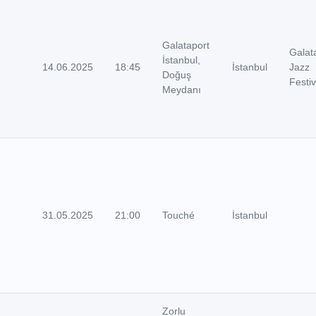
Galataport
Galat
İstanbul,
14.06.2025
18:45
İstanbul
Jazz
Doğuş
Festiv
Meydanı
31.05.2025
21:00
Touché
İstanbul
Zorlu