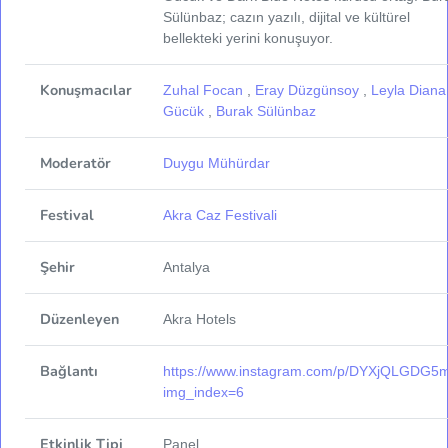
Sülünbaz; cazın yazılı, dijital ve kültürel
bellekteki yerini konuşuyor.
Konuşmacılar
Zuhal Focan
,
Eray Düzgünsoy
,
Leyla Diana
Gücük
,
Burak Sülünbaz
Moderatör
Duygu Mühürdar
Festival
Akra Caz Festivali
Şehir
Antalya
Düzenleyen
Akra Hotels
Bağlantı
https://www.instagram.com/p/DYXjQLGDG5
img_index=6
Etkinlik Tipi
Panel