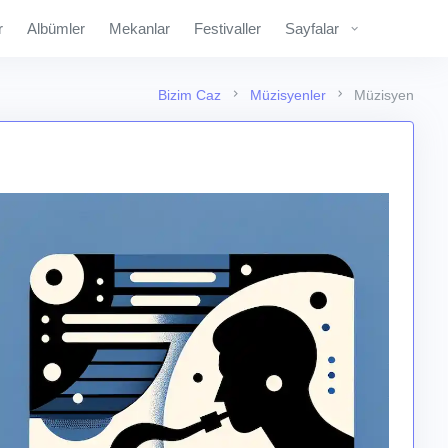
r
Albümler
Mekanlar
Festivaller
Sayfalar
Bizim Caz
Müzisyenler
Müzisyen