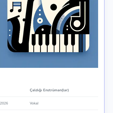
Çaldığı Enstrüman(lar)
.2026
Vokal