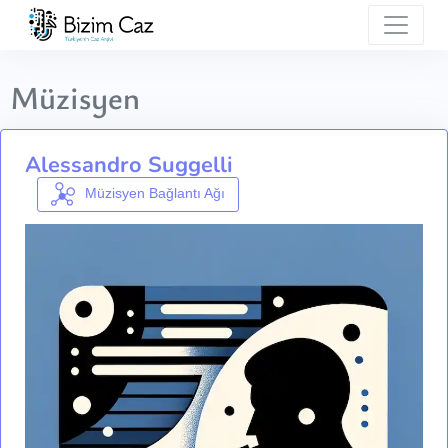
Müzisyen
Alessandro Suggelli
Müzisyen Bağlantı Ağı