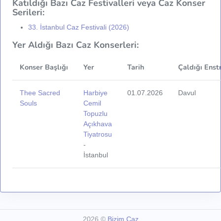
Katıldığı Bazı Caz Festivalleri veya Caz Konser
Serileri:
33. İstanbul Caz Festivali (2026)
Yer Aldığı Bazı Caz Konserleri:
Konser Başlığı
Yer
Tarih
Çaldığı Enst
Thee Sacred
Harbiye
01.07.2026
Davul
Souls
Cemil
Topuzlu
Açıkhava
Tiyatrosu
-
İstanbul
2026
©
Bizim Caz