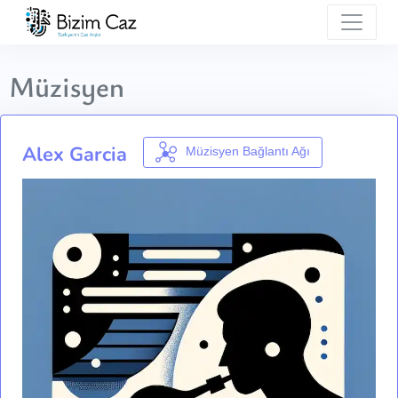
Müzisyen
Alex Garcia
Müzisyen Bağlantı Ağı