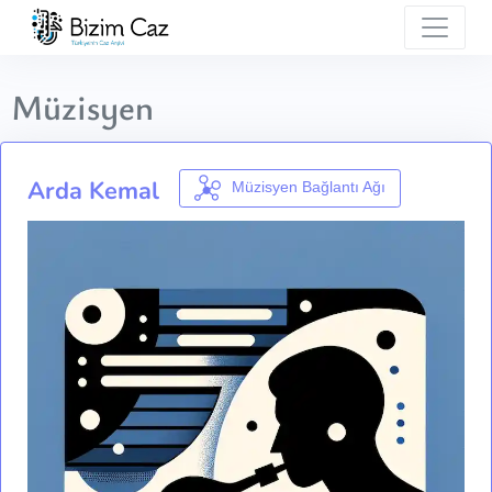
Müzisyen
Arda Kemal
Müzisyen Bağlantı Ağı