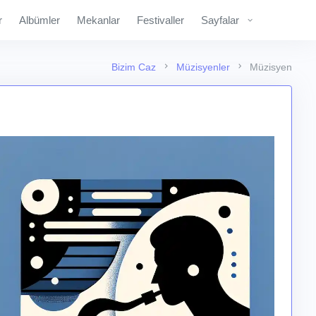
r
Albümler
Mekanlar
Festivaller
Sayfalar
Bizim Caz
Müzisyenler
Müzisyen