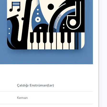
Çaldığı Enstrüman(lar)
Keman