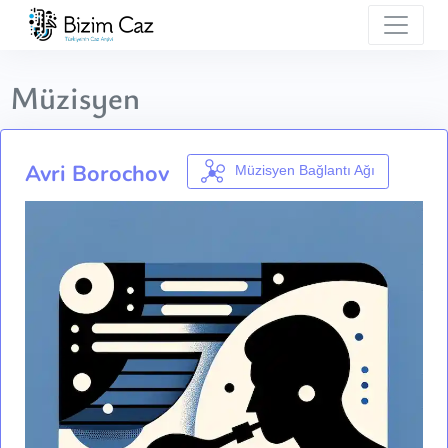
Müzisyen
Avri Borochov
Müzisyen Bağlantı Ağı