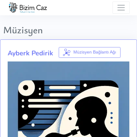
Müzisyen
Ayberk Pedirik
Müzisyen Bağlantı Ağı