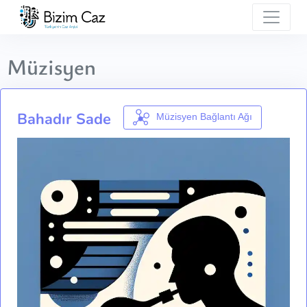
Müzisyen
Bahadır Sade
Müzisyen Bağlantı Ağı