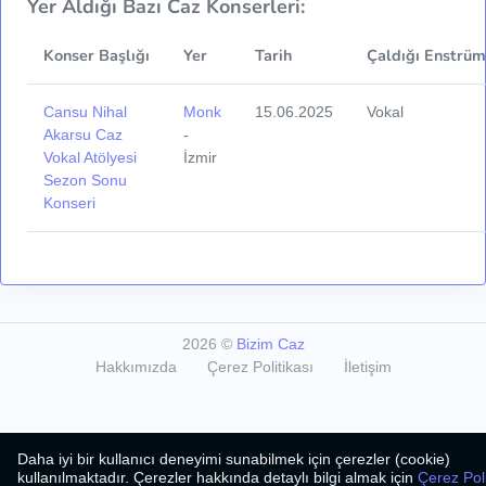
Yer Aldığı Bazı Caz Konserleri:
Konser Başlığı
Yer
Tarih
Çaldığı Enstrüm
Cansu Nihal
Monk
15.06.2025
Vokal
Akarsu Caz
-
Vokal Atölyesi
İzmir
Sezon Sonu
Konseri
2026
©
Bizim Caz
Hakkımızda
Çerez Politikası
İletişim
Daha iyi bir kullanıcı deneyimi sunabilmek için çerezler (cookie)
kullanılmaktadır. Çerezler hakkında detaylı bilgi almak için
Çerez Poli