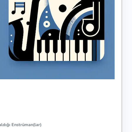
ldığı Enstrüman(lar)