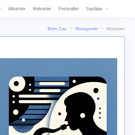
r
Albümler
Mekanlar
Festivaller
Sayfalar
Bizim Caz
Müzisyenler
Müzisyen