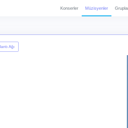
Konserler
Müzisyenler
Grupla
antı Ağı