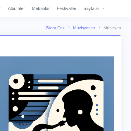
r
Albümler
Mekanlar
Festivaller
Sayfalar
Bizim Caz
Müzisyenler
Müzisyen