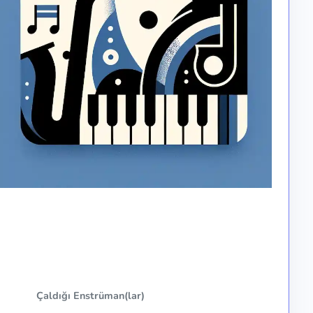
Çaldığı Enstrüman(lar)