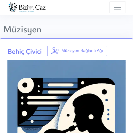
Müzisyen
Behiç Çivici
Müzisyen Bağlantı Ağı