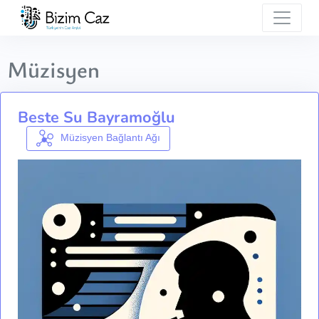
Müzisyen
Beste Su Bayramoğlu
Müzisyen Bağlantı Ağı