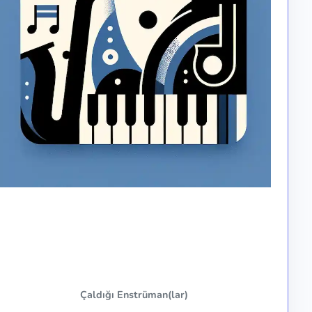
Çaldığı Enstrüman(lar)