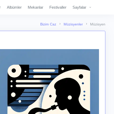
r
Albümler
Mekanlar
Festivaller
Sayfalar
Bizim Caz
Müzisyenler
Müzisyen