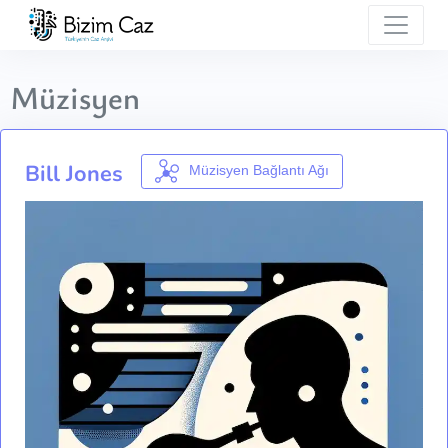
Müzisyen
Bill Jones
Müzisyen Bağlantı Ağı