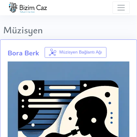
Müzisyen
Bora Berk
Müzisyen Bağlantı Ağı