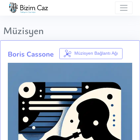
Müzisyen
Boris Cassone
Müzisyen Bağlantı Ağı