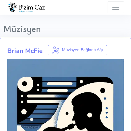
Müzisyen
Brian McFie
Müzisyen Bağlantı Ağı