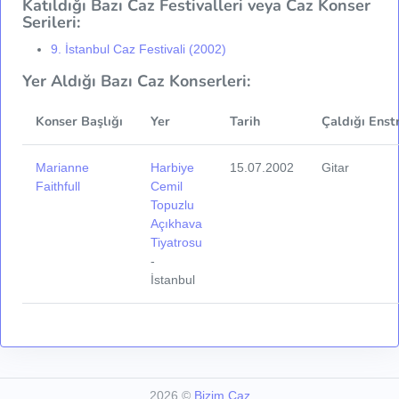
Katıldığı Bazı Caz Festivalleri veya Caz Konser
Serileri:
9. İstanbul Caz Festivali (2002)
Yer Aldığı Bazı Caz Konserleri:
Konser Başlığı
Yer
Tarih
Çaldığı Enst
Marianne
Harbiye
15.07.2002
Gitar
Faithfull
Cemil
Topuzlu
Açıkhava
Tiyatrosu
-
İstanbul
2026
©
Bizim Caz