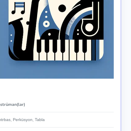
nstrüman(lar)
ntrbas, Perküsyon, Tabla