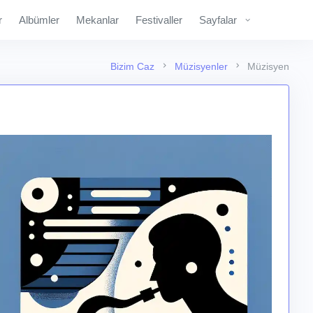
r
Albümler
Mekanlar
Festivaller
Sayfalar
Bizim Caz
Müzisyenler
Müzisyen