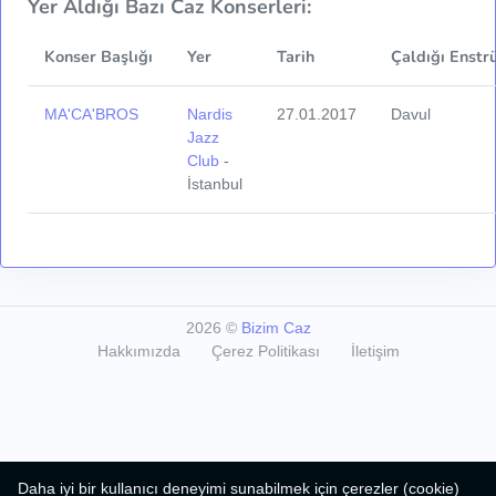
Yer Aldığı Bazı Caz Konserleri:
Konser Başlığı
Yer
Tarih
Çaldığı Enstr
MA'CA'BROS
Nardis
27.01.2017
Davul
Jazz
Club
-
İstanbul
2026
©
Bizim Caz
Hakkımızda
Çerez Politikası
İletişim
Daha iyi bir kullanıcı deneyimi sunabilmek için çerezler (cookie)