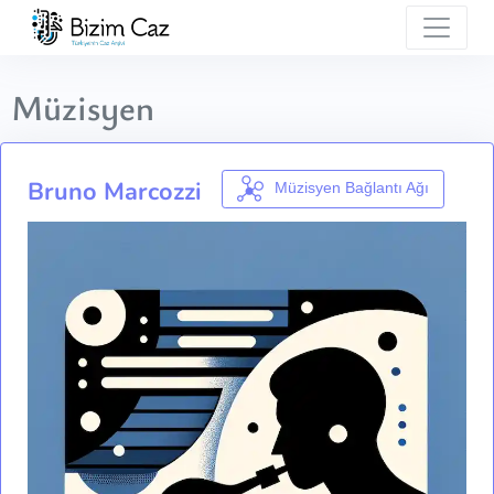
Müzisyen
Bruno Marcozzi
Müzisyen Bağlantı Ağı