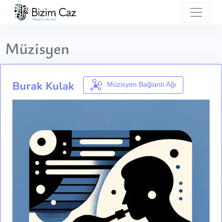
Müzisyen
Burak Kulak
Müzisyen Bağlantı Ağı