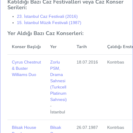
Katıldığı Bazı Caz Festivalleri veya Caz Konser
Serileri:
23. İstanbul Caz Festivali (2016)
15. İstanbul Müzik Festivali (1987)
Yer Aldığı Bazı Caz Konserleri:
Konser Başlığı
Yer
Tarih
Çaldığı Enst
Cyrus Chestnut
Zorlu
18.07.2016
Kontrbas
& Buster
PSM,
Williams Duo
Drama
Sahnesi
(Turkcell
Platinum
Sahnesi)
-
İstanbul
Bilsak House
Bilsak
26.07.1987
Kontrbas