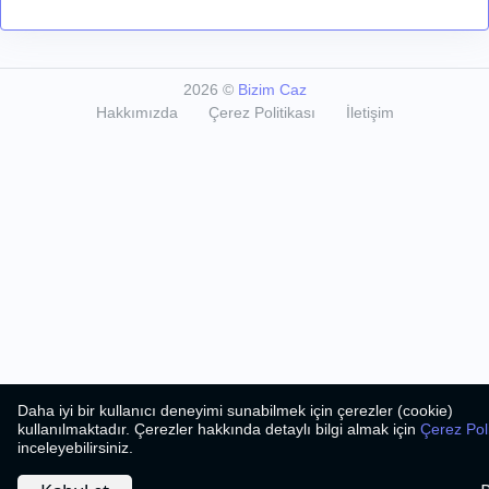
2026
©
Bizim Caz
Hakkımızda
Çerez Politikası
İletişim
Daha iyi bir kullanıcı deneyimi sunabilmek için çerezler (cookie)
kullanılmaktadır. Çerezler hakkında detaylı bilgi almak için
Çerez Pol
inceleyebilirsiniz.