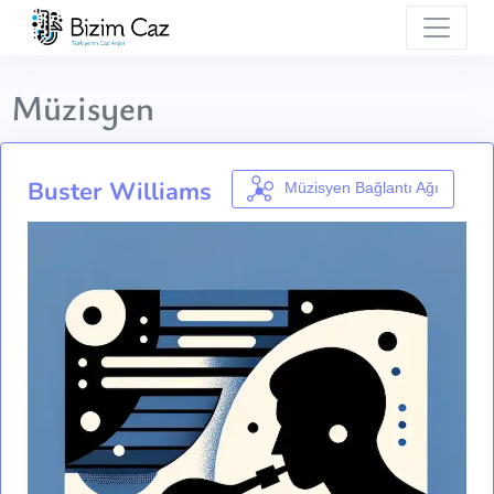
Müzisyen
Buster Williams
Müzisyen Bağlantı Ağı