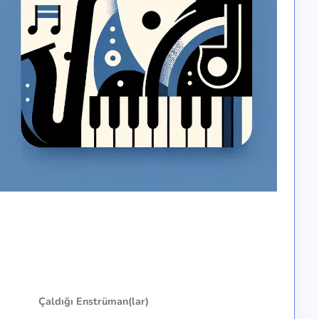
Çaldığı Enstrüman(lar)