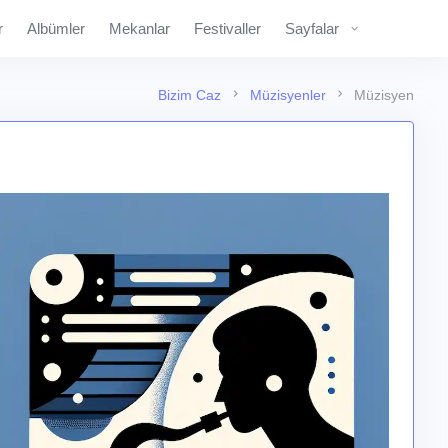
r
Albümler
Mekanlar
Festivaller
Sayfalar
Bizim Caz
Müzisyenler
Müzisyen