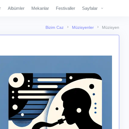
r
Albümler
Mekanlar
Festivaller
Sayfalar
Bizim Caz
Müzisyenler
Müzisyen