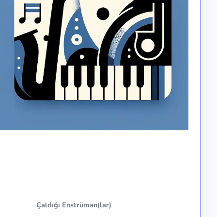
Çaldığı Enstrüman(lar)