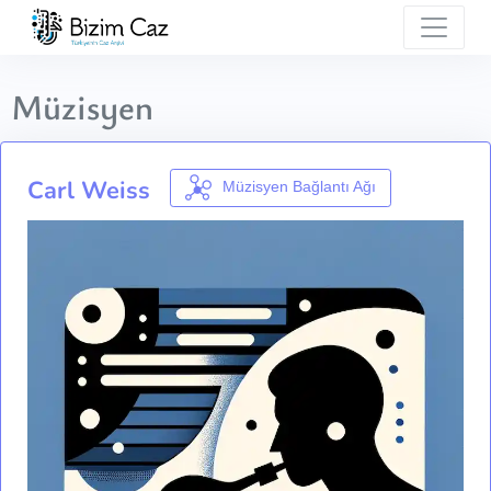
Müzisyen
Carl Weiss
Müzisyen Bağlantı Ağı