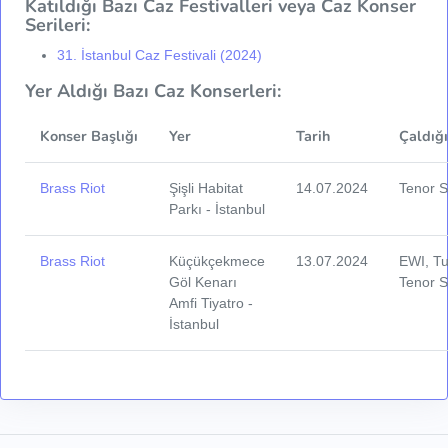
Katıldığı Bazı Caz Festivalleri veya Caz Konser
Serileri:
31. İstanbul Caz Festivali (2024)
Yer Aldığı Bazı Caz Konserleri:
Konser Başlığı
Yer
Tarih
Çaldığ
Brass Riot
Şişli Habitat
14.07.2024
Tenor 
Parkı - İstanbul
Brass Riot
Küçükçekmece
13.07.2024
EWI, Tu
Göl Kenarı
Tenor 
Amfi Tiyatro -
İstanbul