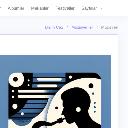
r
Albümler
Mekanlar
Festivaller
Sayfalar
Bizim Caz
Müzisyenler
Müzisyen