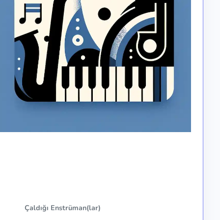
Çaldığı Enstrüman(lar)