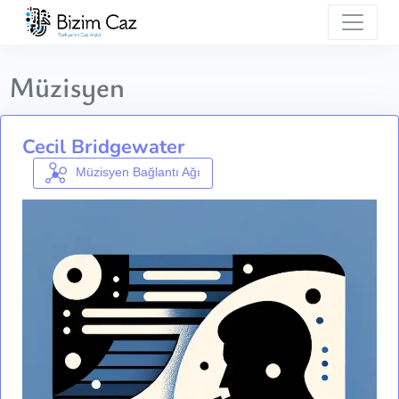
Müzisyen
Cecil Bridgewater
Müzisyen Bağlantı Ağı