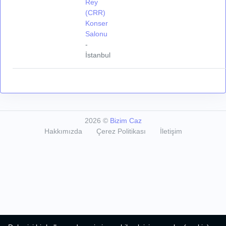
Rey
(CRR)
Konser
Salonu
-
İstanbul
2026
©
Bizim Caz
Hakkımızda
Çerez Politikası
İletişim