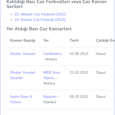
Katıldığı Bazı Caz Festivalleri veya Caz Konser
Serileri:
22. Akbank Caz Festivali (2012)
16. Ankara Caz Festivali (2013)
Yer Aldığı Bazı Caz Konserleri:
Konser Başlığı
Yer
Tarih
Çaldığı En
Dhafer Youssef
CerModern
01.08.2013
Davul
- Ankara
Dhafer Youssef
MEB Şura
22.02.2013
Davul
Quartet
Salonu
-
Ankara
Aydın Esen &
Babylon
-
09.10.2012
Davul
Octurn
İstanbul