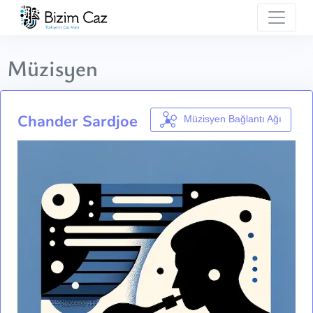
Müzisyen
Chander Sardjoe
Müzisyen Bağlantı Ağı