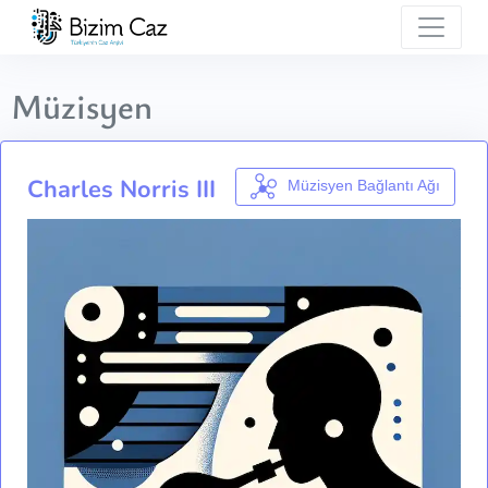
Müzisyen
Charles Norris III
Müzisyen Bağlantı Ağı