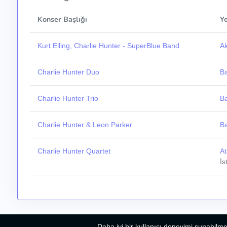
Konser Başlığı
Y
Kurt Elling, Charlie Hunter - SuperBlue Band
Ak
Charlie Hunter Duo
B
Charlie Hunter Trio
B
Charlie Hunter & Leon Parker
B
Charlie Hunter Quartet
At
İs
Daha iyi bir kullanıcı deneyimi sunabilme