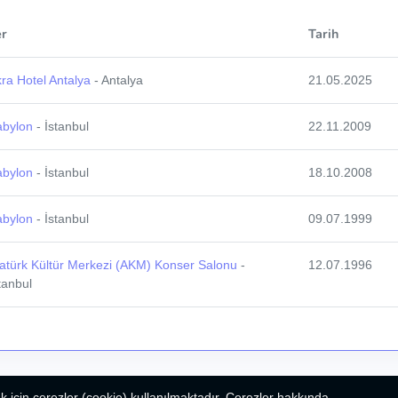
er
Tarih
ra Hotel Antalya
- Antalya
21.05.2025
abylon
- İstanbul
22.11.2009
abylon
- İstanbul
18.10.2008
abylon
- İstanbul
09.07.1999
atürk Kültür Merkezi (AKM) Konser Salonu
-
12.07.1996
tanbul
k için çerezler (cookie) kullanılmaktadır. Çerezler hakkında