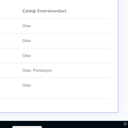
Çaldığı Enstrüman(lar)
Gitar
Gitar
Gitar
Gitar, Perküsyon
Gitar