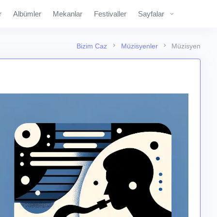
r
Albümler
Mekanlar
Festivaller
Sayfalar
Bizim Caz
Müzisyenler
Müzisyen