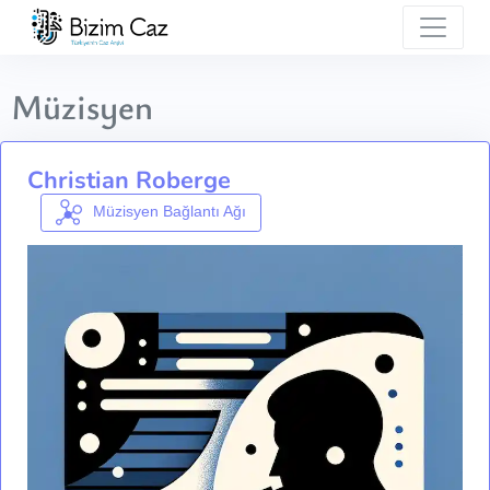
Müzisyen
Christian Roberge
Müzisyen Bağlantı Ağı