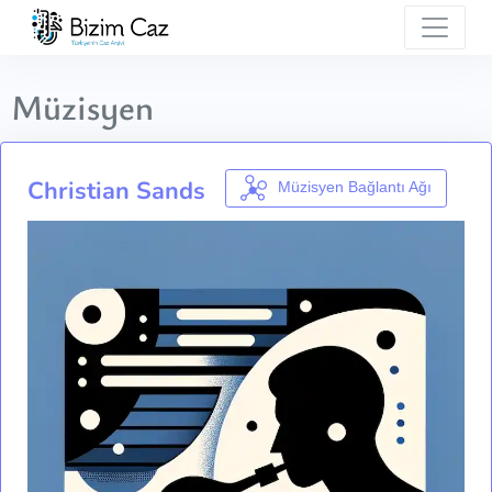
Müzisyen
Christian Sands
Müzisyen Bağlantı Ağı