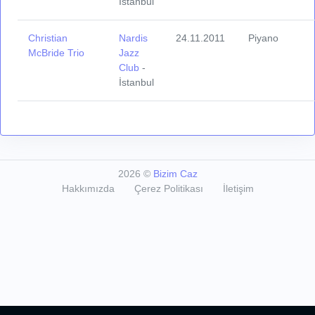
İstanbul
Christian
Nardis
24.11.2011
Piyano
McBride Trio
Jazz
Club
-
İstanbul
2026
©
Bizim Caz
Hakkımızda
Çerez Politikası
İletişim