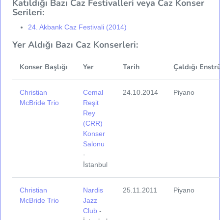
Katıldığı Bazı Caz Festivalleri veya Caz Konser
Serileri:
24. Akbank Caz Festivali (2014)
Yer Aldığı Bazı Caz Konserleri:
Konser Başlığı
Yer
Tarih
Çaldığı Enstr
Christian
Cemal
24.10.2014
Piyano
McBride Trio
Reşit
Rey
(CRR)
Konser
Salonu
-
İstanbul
Christian
Nardis
25.11.2011
Piyano
McBride Trio
Jazz
Club
-