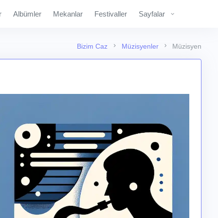
r
Albümler
Mekanlar
Festivaller
Sayfalar
Bizim Caz
Müzisyenler
Müzisyen