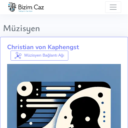
Müzisyen
Christian von Kaphengst
Müzisyen Bağlantı Ağı