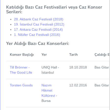
Katıldığı Bazı Caz Festivalleri veya Caz Konser
Serileri:
28. Akbank Caz Festivali (2018)
19. İstanbul Caz Festivali (2012)
17. Ankara Caz Festivali (2014)
1. Nilüfer Caz Festivali (2016)
Yer Aldığı Bazı Caz Konserleri:
Konser Başlığı
Yer
Tarih
Çaldığı 
Till Brönner -
UNIQ Hall -
18.10.2018
Bas Gitar
The Good Life
İstanbul
Torsten Goods
Nazım
12.02.2016
Bas Gitar
Hikmet
Kültürevi
-
Bursa