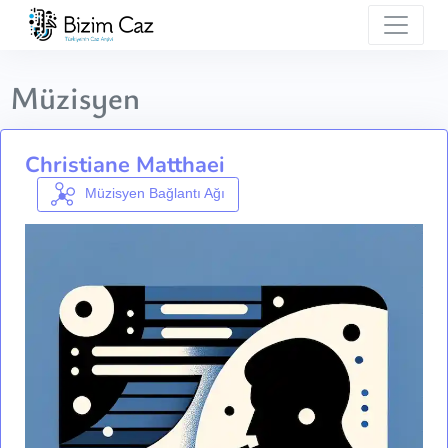
Müzisyen
Christiane Matthaei
Müzisyen Bağlantı Ağı