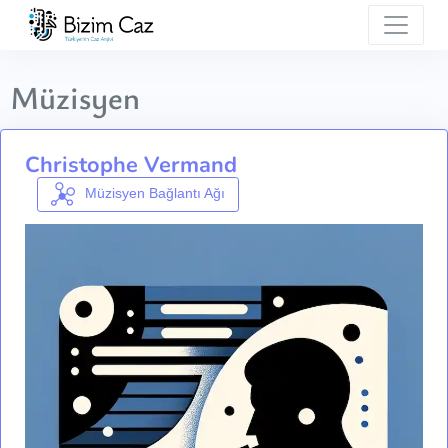
Müzisyen
Christophe Vermand
Müzisyen Bağlantı Ağı